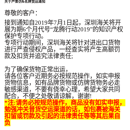
关于严查仿&名牌货品通知
尊敬的客户：
接到通知自
2019
年
7
月
1
日起，深圳海关将开
展为期
6
个月代号
“
龙腾行动
2019”
的知识产权
保护专项行动。
专项行动期间，深圳海关将针对进出口货物
进行严查侵权产品，一经查实将产生高额罚
款及扣货并追究法律责任
;
为了确保货物正常出运，
请各位客户近期务必按规范操作，如实申报
货物信息，如有品牌货物或仿牌货物务必走
敏感渠道，不要有侥幸心理，希望大家共同
配合，不便之处敬请谅解，谢谢
!
*
注
:
请务必按规范操作，商品没有如实申报，
勉强冲关普货空运渠道的话，如包裹被海关
扣留或罚款及引起的法律责任等等其后果自
负